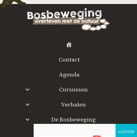
H
o
Contact
m
e
Agenda
Cursussen
Verhalen
De Bosbeweging
W