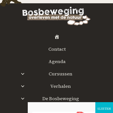
H
o
Contact
m
e
Agenda
Cursussen
Verhalen
De Bosbeweging
W