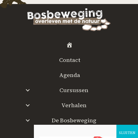
H
o
Contact
m
e
Agenda
Cursussen
Verhalen
De Bosbeweging
W