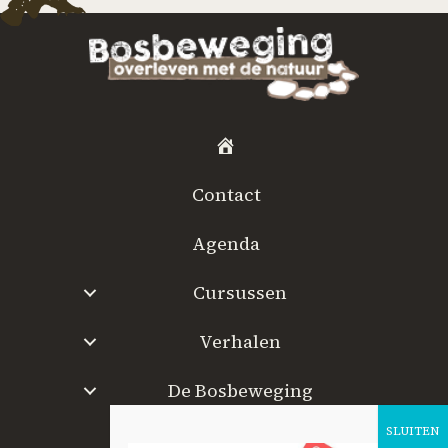
H
o
Contact
m
e
Agenda
Cursussen
Verhalen
De Bosbeweging
W