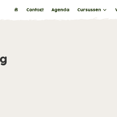
H
Contact
Agenda
Cursussen
o
m
e
ng