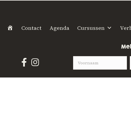
H
Contact
Agenda
Cursussen
Ver
o
m
Mel
e