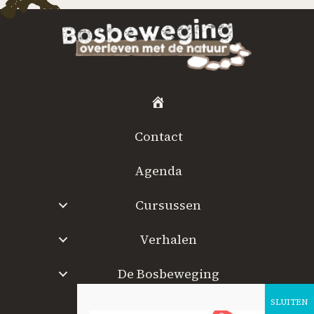
H
o
Contact
m
e
Agenda
Cursussen
Verhalen
De Bosbeweging
W