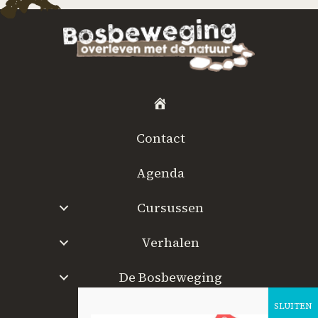
H
o
Contact
m
e
Agenda
Cursussen
Verhalen
De Bosbeweging
W