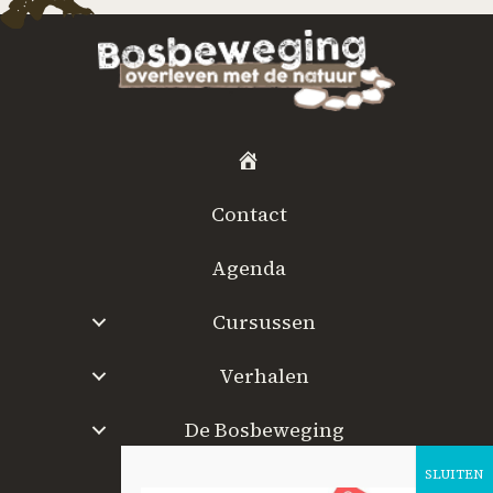
H
o
Contact
m
e
Agenda
Cursussen
Verhalen
De Bosbeweging
W