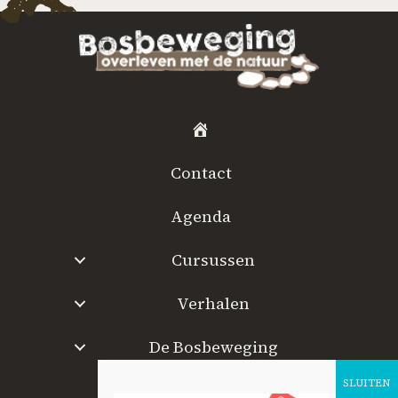
H
o
Contact
m
e
Agenda
Cursussen
Verhalen
De Bosbeweging
W