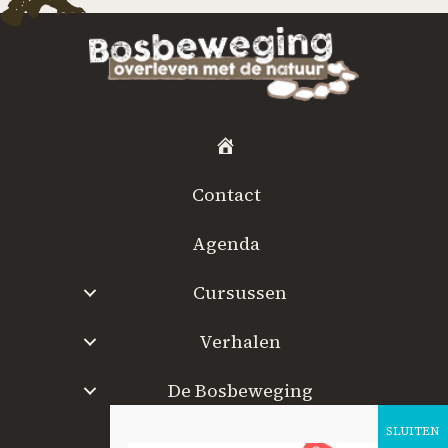
H
o
Contact
m
e
Agenda
Cursussen
Verhalen
De Bosbeweging
W