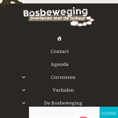
H
o
Contact
m
e
Agenda
Cursussen
Verhalen
De Bosbeweging
W