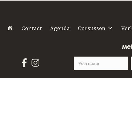
H
Contact
Agenda
Cursussen
Ver
o
m
Mel
e