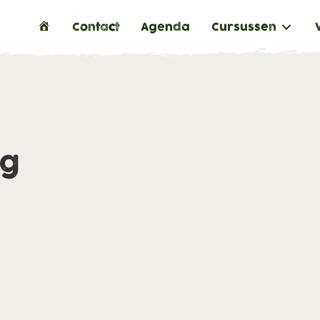
H
Contact
Agenda
Cursussen
o
m
e
ng