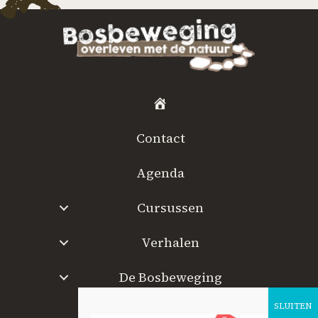
H
o
Contact
m
e
Agenda
Cursussen
Verhalen
De Bosbeweging
W