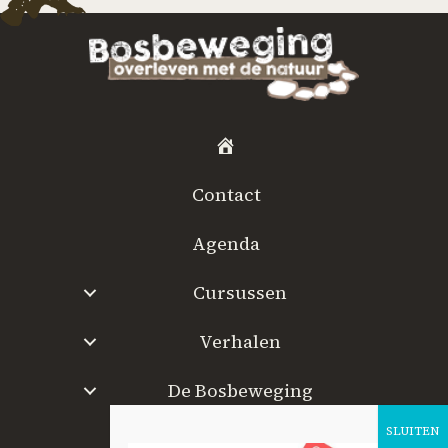
H
o
Contact
m
e
Agenda
Cursussen
Verhalen
De Bosbeweging
W