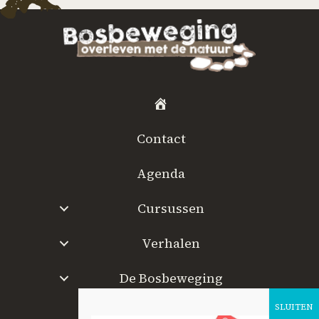
H
o
Contact
m
e
Agenda
Cursussen
Verhalen
De Bosbeweging
W