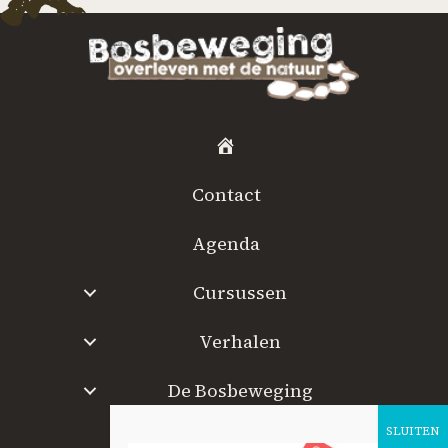
H
o
Contact
m
e
Agenda
Cursussen
Verhalen
De Bosbeweging
W