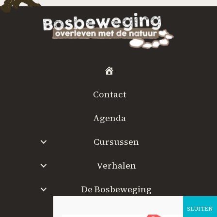
H
o
Contact
m
e
Agenda
Cursussen
Verhalen
De Bosbeweging
W