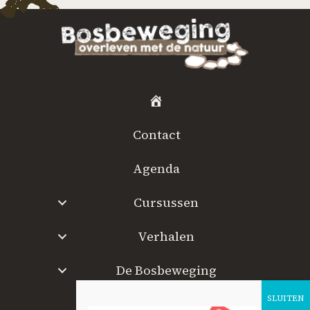
H
o
Contact
m
e
Agenda
Cursussen
Verhalen
De Bosbeweging
W