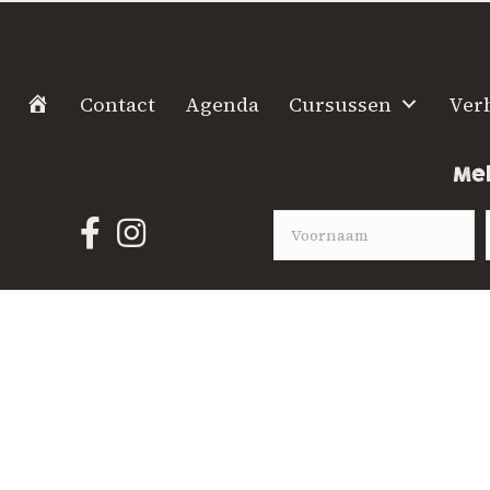
H
Contact
Agenda
Cursussen
Ver
o
m
Mel
e