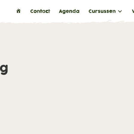
H
Contact
Agenda
Cursussen
o
m
e
ng