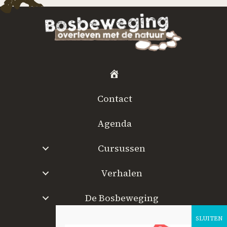
H
o
Contact
m
e
Agenda
Cursussen
Verhalen
De Bosbeweging
W