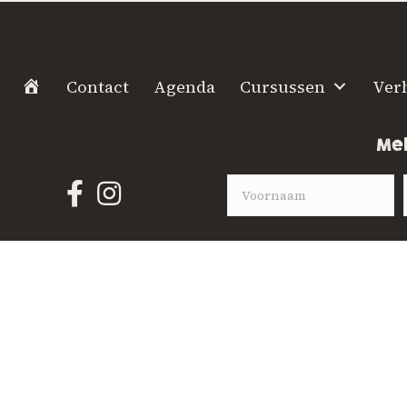
H
Contact
Agenda
Cursussen
Ver
o
m
Mel
e