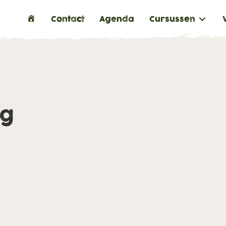
H
Contact
Agenda
Cursussen
o
m
e
ng