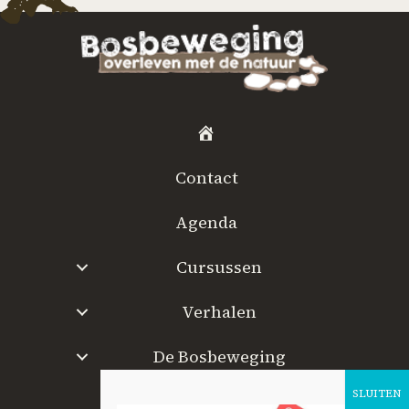
H
o
Contact
m
e
Agenda
Cursussen
Verhalen
De Bosbeweging
W