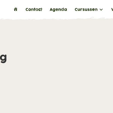
H
Contact
Agenda
Cursussen
o
m
e
ng