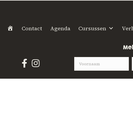
H
Contact
Agenda
Cursussen
Ver
o
m
Mel
e