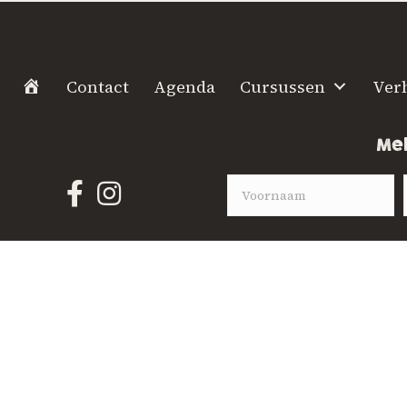
H
Contact
Agenda
Cursussen
Ver
o
m
Mel
e