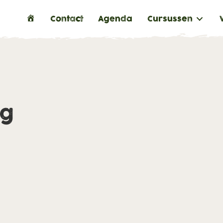
H
Contact
Agenda
Cursussen
o
m
e
ng