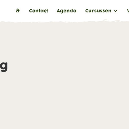
H
Contact
Agenda
Cursussen
o
m
e
ng