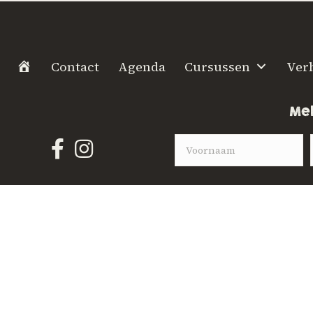
H
Contact
Agenda
Cursussen
Ver
o
m
Mel
e