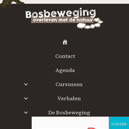
H
o
Contact
m
e
Agenda
Cursussen
Verhalen
De Bosbeweging
W