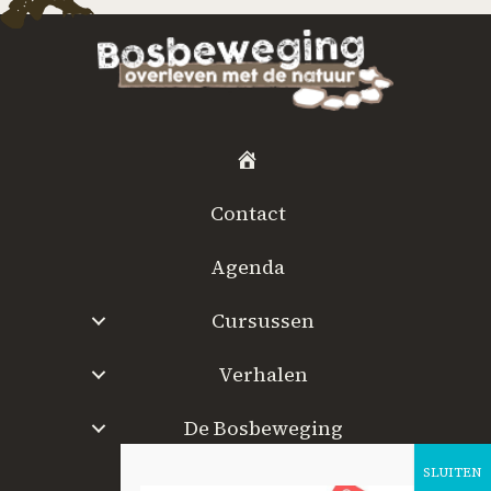
H
o
Contact
m
e
Agenda
Cursussen
Verhalen
De Bosbeweging
W