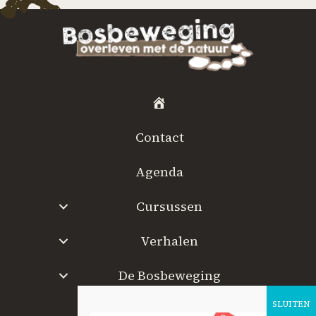
H
o
Contact
m
e
Agenda
Cursussen
Verhalen
De Bosbeweging
W