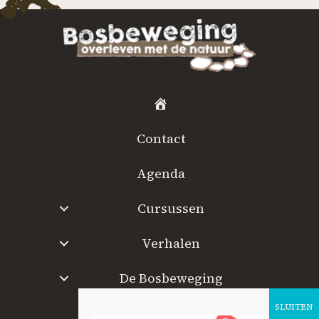
H
o
Contact
m
e
Agenda
Cursussen
Verhalen
De Bosbeweging
W