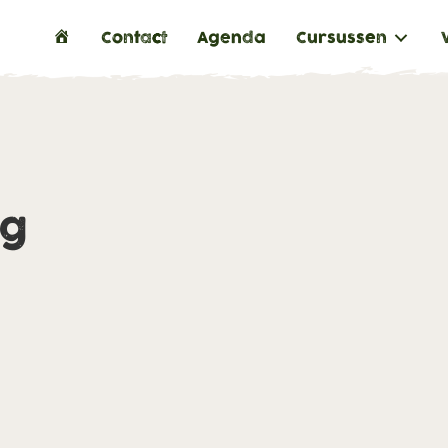
H
Contact
Agenda
Cursussen
o
m
e
ng