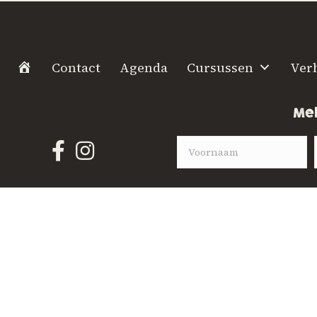
H
Contact
Agenda
Cursussen
Ver
o
m
Mel
e