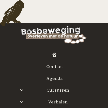
H
o
Contact
m
e
Agenda
Cursussen
Verhalen