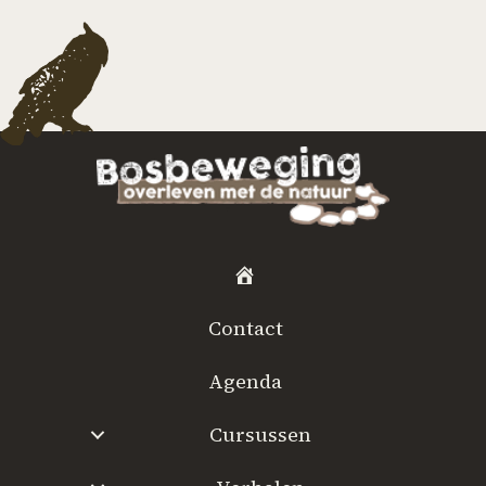
H
o
Contact
m
e
Agenda
Cursussen