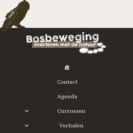
H
o
Contact
m
e
Agenda
Cursussen
Verhalen