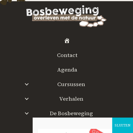
H
o
Contact
m
e
Agenda
Cursussen
Verhalen
De Bosbeweging
W