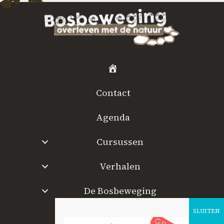
H
o
Contact
m
e
Agenda
Cursussen
Verhalen
De Bosbeweging
W