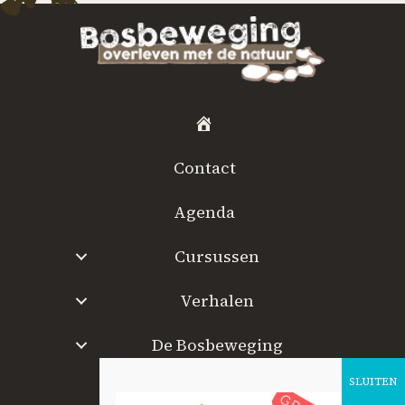
H
o
Contact
m
e
Agenda
Cursussen
Verhalen
De Bosbeweging
W