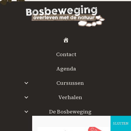
H
o
Contact
m
e
Agenda
Cursussen
Verhalen
De Bosbeweging
W