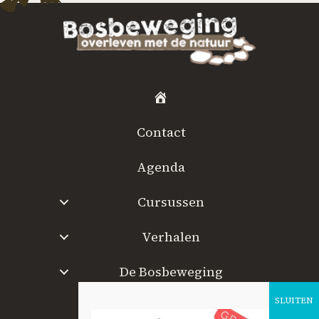
H
o
Contact
m
e
Agenda
Cursussen
Verhalen
De Bosbeweging
W