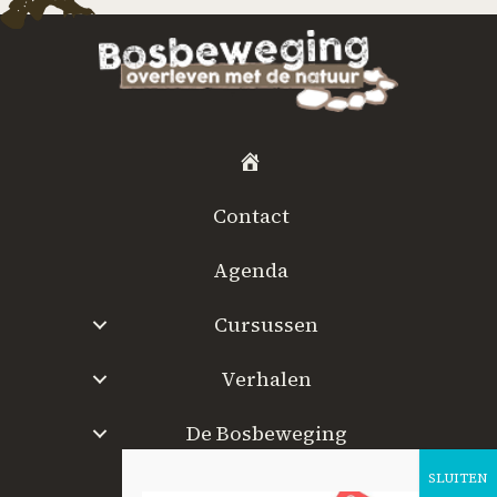
H
o
Contact
m
e
Agenda
Cursussen
Verhalen
De Bosbeweging
W