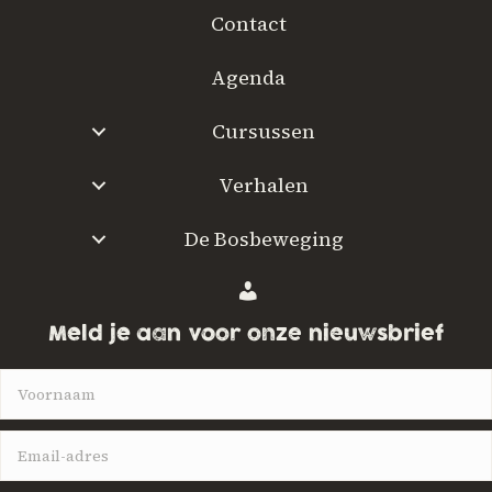
Contact
m
e
Agenda
Cursussen
Verhalen
De Bosbeweging
W
a
Meld je aan voor onze nieuwsbrief
a
r
w
i
l