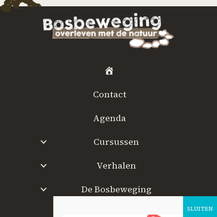
H
o
Contact
m
e
Agenda
Cursussen
Verhalen
De Bosbeweging
W