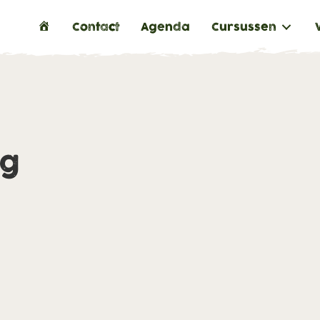
H
Contact
Agenda
Cursussen
o
m
e
ng