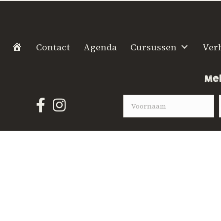
H
Contact
Agenda
Cursussen
Ver
o
m
Mel
e