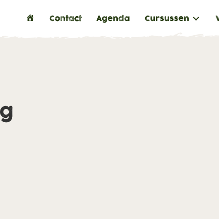
H
Contact
Agenda
Cursussen
o
m
e
ng