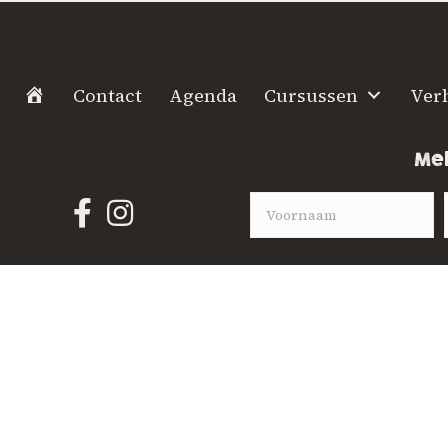
H
Contact
Agenda
Cursussen
Ver
o
m
Mel
e