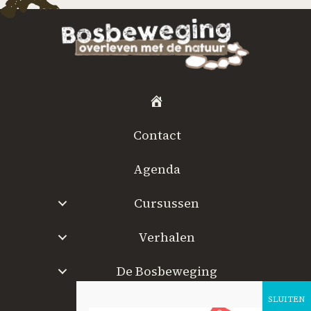
H
o
Contact
m
e
Agenda
Cursussen
Verhalen
De Bosbeweging
W