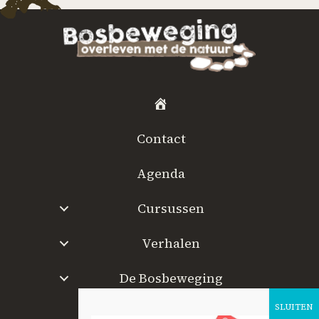
H
o
Contact
m
e
Agenda
Cursussen
Verhalen
De Bosbeweging
W