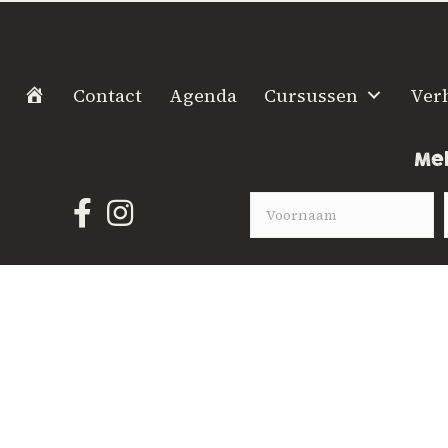
H
Contact
Agenda
Cursussen
Ver
o
m
Mel
e