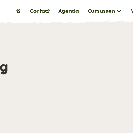
H
Contact
Agenda
Cursussen
o
m
e
ng