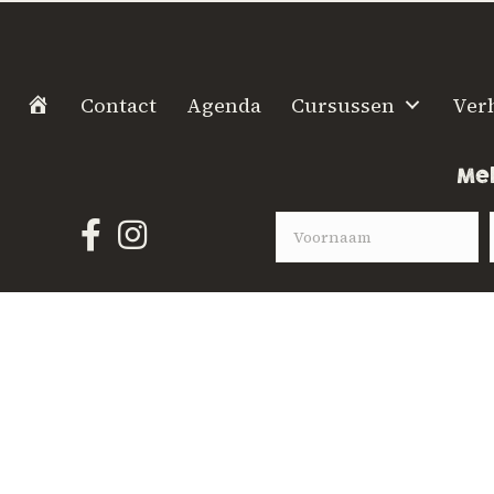
H
Contact
Agenda
Cursussen
Ver
o
m
Mel
e