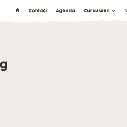
H
Contact
Agenda
Cursussen
o
m
e
ng