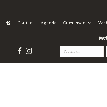
H
Contact
Agenda
Cursussen
Ver
o
m
Mel
e