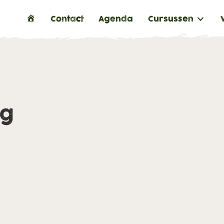
H
Contact
Agenda
Cursussen
o
m
e
ng