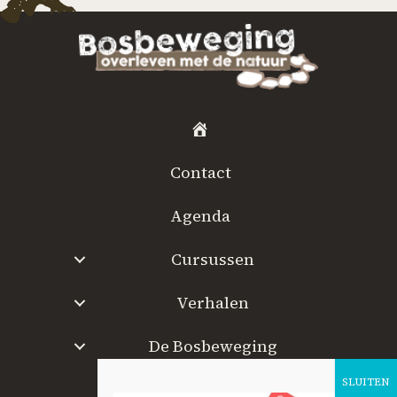
H
o
Contact
m
e
Agenda
Cursussen
Verhalen
De Bosbeweging
W