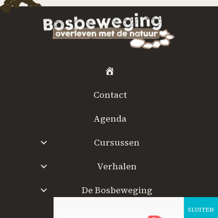
H
o
Contact
m
e
Agenda
Cursussen
Verhalen
De Bosbeweging
W